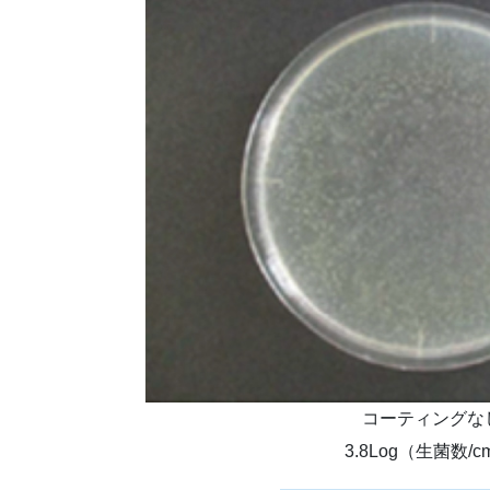
コーティングな
3.8Log（生菌数/c