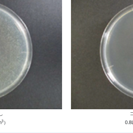
し
3
m
）
0.