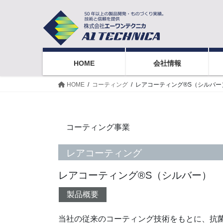
コ
ナ
ン
ビ
テ
ゲ
ン
ー
ツ
シ
HOME
会社情報
へ
ョ
ス
ン
HOME
コーティング
レアコーティング®S（シルバー
キ
に
ッ
移
プ
動
コーティング事業
レアコーティング
レアコーティング®S（シルバー）
製品概要
当社の従来のコーティング技術をもとに、抗