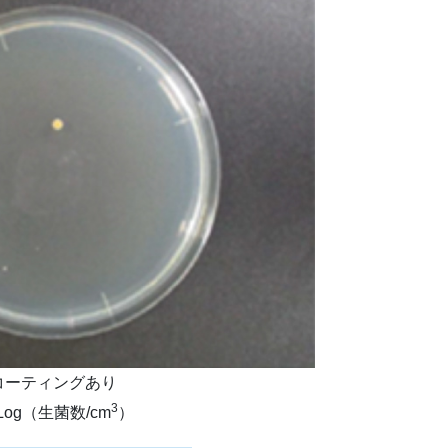
コーティングあり
3
8Log（生菌数/cm
）