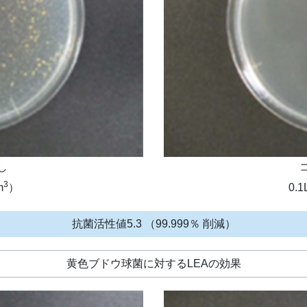
し
3
m
）
0.
抗菌活性値5.3 （99.999％ 削減）
黄色ブドウ球菌に対するLEAの効果