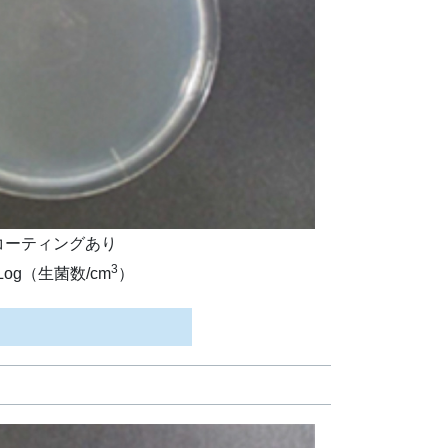
コーティングあり
3
1Log（生菌数/cm
）