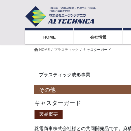
コ
ナ
ン
ビ
テ
ゲ
ン
ー
ツ
シ
HOME
会社情報
へ
ョ
ス
ン
HOME
プラスティック
キャスターガード
キ
に
ッ
移
プ
動
プラスティック成形事業
その他
キャスターガード
製品概要
菱電商事株式会社様との共同開発品です。麻