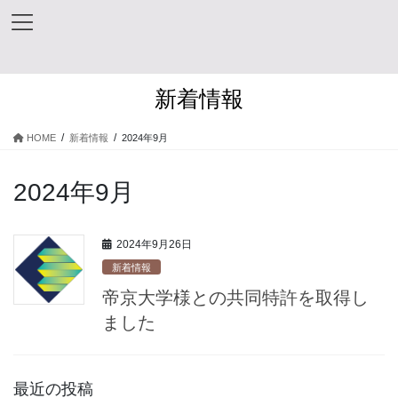
コ
ナ
ン
ビ
テ
ゲ
ン
ー
ツ
シ
新着情報
へ
ョ
ス
ン
キ
に
HOME
新着情報
2024年9月
ッ
移
プ
動
2024年9月
2024年9月26日
新着情報
帝京大学様との共同特許を取得し
ました
最近の投稿