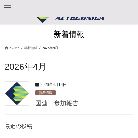
コ
ナ
ン
ビ
テ
ゲ
ン
ー
ツ
シ
新着情報
へ
ョ
ス
ン
キ
に
HOME
新着情報
2026年4月
ッ
移
プ
動
2026年4月
2026年4月14日
新着情報
国連 参加報告
最近の投稿